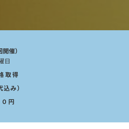
回開催）
曜日
格取得
ト代込み）
 ０円