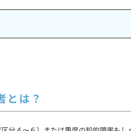
者とは？
度区分４～６）または重度の知的障害もし