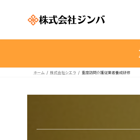
コ
ナ
ン
ビ
テ
ゲ
ン
ー
ツ
シ
へ
ョ
ス
ン
キ
に
ッ
移
プ
動
ホーム
株式会社シエラ
重度訪問介護従業者養成研修