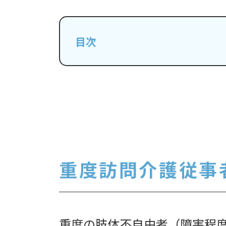
目次
重度訪問介護従事
重度の肢体不自由者（障害程