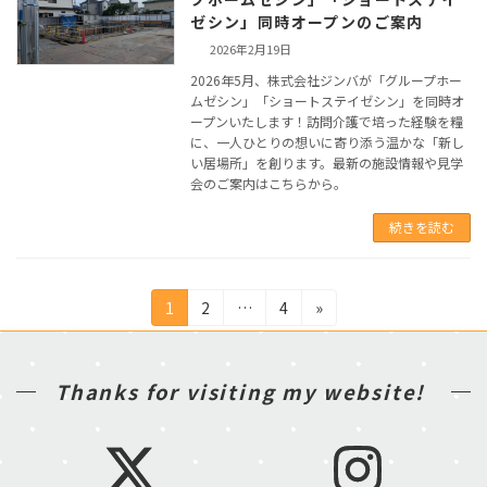
ゼシン」同時オープンのご案内
2026年2月19日
2026年5月、株式会社ジンバが「グループホー
ムゼシン」「ショートステイゼシン」を同時オ
ープンいたします！訪問介護で培った経験を糧
に、一人ひとりの想いに寄り添う温かな「新し
い居場所」を創ります。最新の施設情報や見学
会のご案内はこちらから。
続きを読む
投
固
固
固
1
2
…
4
»
定
定
定
稿
ペ
ペ
ペ
ー
ー
ー
の
Thanks for visiting my website!
ジ
ジ
ジ
ペ
ー