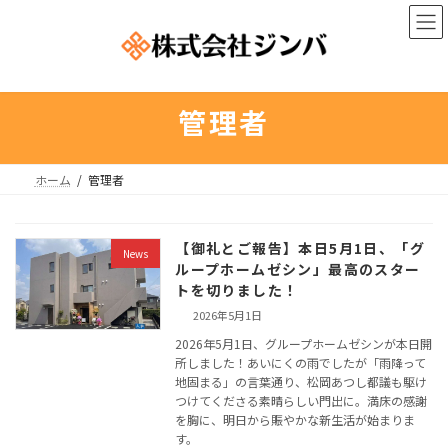
コ
ナ
ン
ビ
テ
ゲ
ン
ー
ツ
シ
へ
ョ
管理者
ス
ン
キ
に
ッ
移
ホーム
管理者
プ
動
【御礼とご報告】本日5月1日、「グ
News
ループホームゼシン」最高のスター
トを切りました！
2026年5月1日
2026年5月1日、グループホームゼシンが本日開
所しました！あいにくの雨でしたが「雨降って
地固まる」の言葉通り、松岡あつし都議も駆け
つけてくださる素晴らしい門出に。満床の感謝
を胸に、明日から賑やかな新生活が始まりま
す。