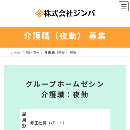
コ
ナ
ン
ビ
テ
ゲ
ン
ー
ツ
シ
へ
ョ
介護職（夜勤） 募集
ス
ン
キ
に
ッ
移
ホーム
採用情報
介護職（夜勤） 募集
プ
動
グループホームゼシン
介護職：夜勤
雇
用
非正社員（パート）
形