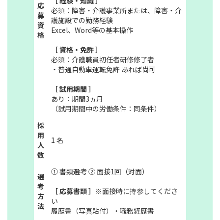
［ 経験・知識 ］
応
必須：障害・介護事業所または、障害・介
募
護施設での勤務経験
資
Excel、Word等の基本操作
格
［ 資格・免許 ］
必須：介護職員初任者研修修了者
・普通自動車運転免許 あれば尚可
［ 試用期間 ］
あり：期間3ヵ月
（試用期間中の労働条件：同条件）
採
用
1 名
人
数
① 書類選考 ② 面接1回（対面）
選
考
［ 応募書類 ］
※面接時に持参してくださ
方
い
法
履歴書（写真貼付）・職務経歴書