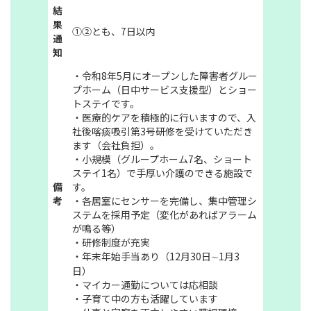
結
果
①②とも、7日以内
通
知
・令和8年5月にオープンした障害者グルー
プホーム（日中サービス支援型）とショー
トステイです。
・医療的ケアを積極的に行いますので、入
社後喀痰吸引第3号研修を受けていただき
ます（会社負担）。
・小規模（グループホーム7名、ショート
ステイ1名）で手厚い介護のできる施設で
備
す。
考
・各居室にセンサーを完備し、集中管理シ
ステムを採用予定（変化があればアラーム
が鳴る等）
・研修制度が充実
・年末年始手当あり（12月30日∼1月3
日）
・マイカー通勤については応相談
・子育て中の方も活躍しています