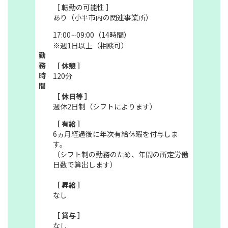
［ 転勤の可能性 ］
あり（小平市内の関連事業所）
17:00∼09:00（14時間）
※週1日以上（相談可）
勤
務
［ 休憩 ］
時
120分
間
［ 休日等 ］
週休2日制（シフトによります）
［ 有給 ］
6ヵ月経過後に年次有給休暇を付与しま
す。
（シフト制の勤務のため、年間の所定労働
日数で算出します）
［ 昇給 ］
なし
［ 賞与 ］
なし