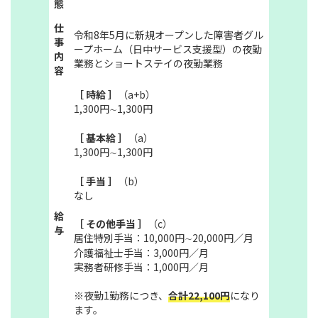
態
仕
令和8年5月に新規オープンした障害者グル
事
ープホーム（日中サービス支援型）の夜勤
内
業務とショートステイの夜勤業務
容
［ 時給 ］
（a+b）
1,300円∼1,300円
［ 基本給 ］
（a）
1,300円∼1,300円
［ 手当 ］
（b）
なし
給
［ その他手当 ］
（c）
与
居住特別手当：10,000円∼20,000円／月
介護福祉士手当：3,000円／月
実務者研修手当：1,000円／月
※夜勤1勤務につき、
合計22,100円
になり
ます。