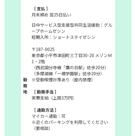
［ 支払 ］
月末締め 翌25日払い
日中サービス型支援型共同生活援助：グル
ープホームゼシン
短期入所：ショートステイゼシン
〒187-0025
東京都小平市津田町三丁目30-20 メゾンＭ
1・2階
（西武国分寺線「鷹の台駅」徒歩20分）
（多摩湖線「一橋学園駅」徒歩20分）
勤
※受動喫煙対策あり（屋内禁煙）
務
地
［ 勤務手当 ］
実費支給（上限3万円）
［ 通勤方法 ］
マイカー通勤：可
※近くのパーキングを利用してください
（要相談）