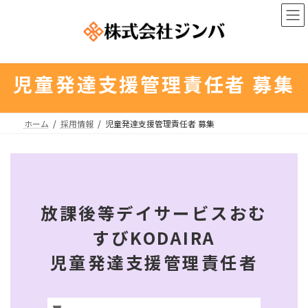
コ
ナ
ン
ビ
テ
ゲ
ン
ー
ツ
シ
へ
ョ
児童発達支援管理責任者 募集
ス
ン
キ
に
ッ
移
ホーム
採用情報
児童発達支援管理責任者 募集
プ
動
放課後等デイサービスおむ
すびKODAIRA
児童発達支援管理責任者