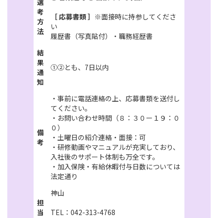
選
考
［ 応募書類 ］
※面接時に持参してくださ
方
い
法
履歴書（写真貼付）・職務経歴書
結
果
①②とも、7日以内
通
知
・事前に電話連絡の上、応募書類を送付し
てください。
・お問い合わせ時間（８：３０ー１９：０
０）
備
・土曜日の紹介連絡・面接：可
考
・研修動画やマニュアルが充実しており、
入社後のサポート体制も万全です。
・加入保険・有給休暇付与日数については
法定通り
神山
担
当
TEL：042-313-4768