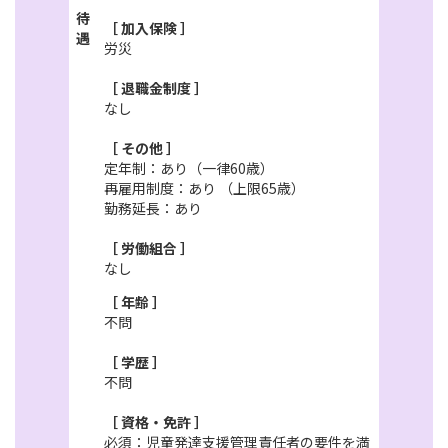
待
［ 加入保険 ］
遇
労災
［ 退職金制度 ］
なし
［ その他 ］
定年制：あり（一律60歳）
再雇用制度：あり （上限65歳）
勤務延長：あり
［ 労働組合 ］
なし
［ 年齢 ］
不問
［ 学歴 ］
不問
［ 資格・免許 ］
必須：児童発達支援管理責任者の要件を満