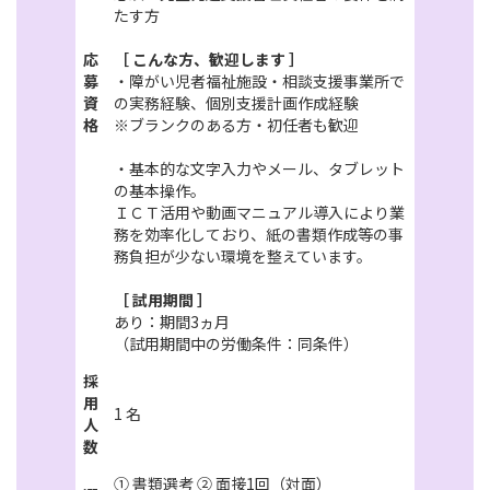
たす方
応
［ こんな方、歓迎します ］
募
・障がい児者福祉施設・相談支援事業所で
資
の実務経験、個別支援計画作成経験
格
※ブランクのある方・初任者も歓迎
・基本的な文字入力やメール、タブレット
の基本操作。
ＩＣＴ活用や動画マニュアル導入により業
務を効率化しており、紙の書類作成等の事
務負担が少ない環境を整えています。
［ 試用期間 ］
あり：期間3ヵ月
（試用期間中の労働条件：同条件）
採
用
1 名
人
数
① 書類選考 ② 面接1回（対面）