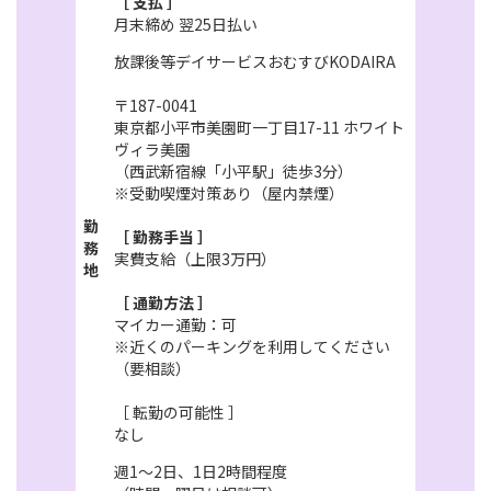
［ 支払 ］
月末締め 翌25日払い
放課後等デイサービスおむすびKODAIRA
〒187-0041
東京都小平市美園町一丁目17-11 ホワイト
ヴィラ美園
（西武新宿線「小平駅」徒歩3分）
※受動喫煙対策あり（屋内禁煙）
勤
［ 勤務手当 ］
務
実費支給（上限3万円）
地
［ 通勤方法 ］
マイカー通勤：可
※近くのパーキングを利用してください
（要相談）
［ 転勤の可能性 ］
なし
週1～2日、1日2時間程度