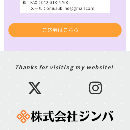
者
FAX：042-313-4768
メール：omusubi.hd@gmail.com
ご応募はこちら
Thanks for visiting my website!