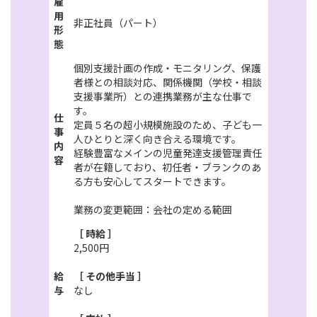
雇
用
非正社員（パート）
形
態
個別支援計画の作成・モニタリング、保護
者様との相談対応、関係機関（学校・相談
支援事業所）との連携業務が主な仕事で
す。
仕
定員５名の超小規模施設のため、子ども一
事
人ひとりと深く向き合える環境です。
内
経験豊富なメインの児童発達支援管理責任
容
者が在籍しており、初任者・ブランクのあ
る方も安心してスタートできます。
業務の変更範囲：会社の定める範囲
［ 時給 ］
2,500円
給
［ その他手当 ］
与
なし