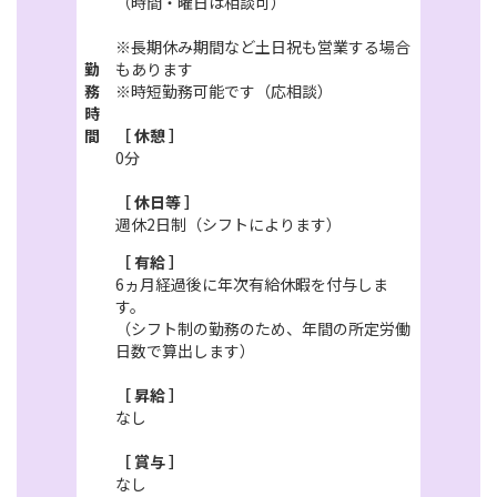
（時間・曜日は相談可）
※長期休み期間など土日祝も営業する場合
勤
もあります
務
※時短勤務可能です（応相談）
時
間
［ 休憩 ］
0分
［ 休日等 ］
週休2日制（シフトによります）
［ 有給 ］
6ヵ月経過後に年次有給休暇を付与しま
す。
（シフト制の勤務のため、年間の所定労働
日数で算出します）
［ 昇給 ］
なし
［ 賞与 ］
なし